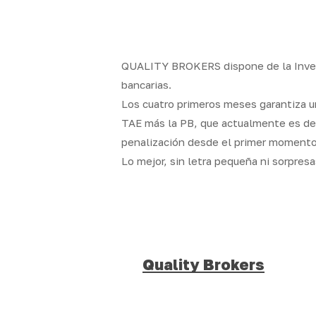
Skip
to
x-
facebook
linkedin
youtube
insta
main
twitter
content
QUALITY BROKERS dispone de la Inversi
bancarias.
Los cuatro primeros meses garantiza u
TAE más la PB, que actualmente es del
penalización desde el primer momento,
Lo mejor, sin letra pequeña ni sorpres
Quality Brokers