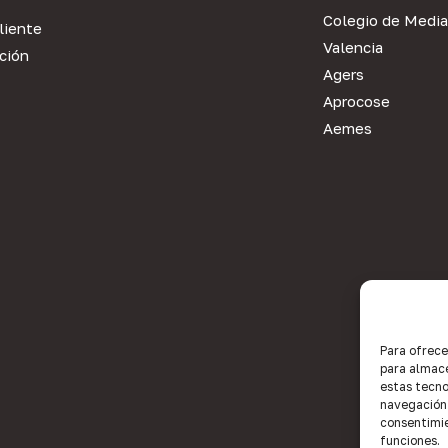
Colegio de Media
liente
Valencia
ción
Agers
Aprocose
Aemes
Para ofrece
para almace
estas tecno
navegación o
consentimie
funciones.