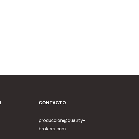
N
CONTACTO
produccion@quality-
brokers.com