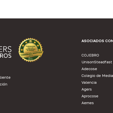
ASOCIADOS CO
COJEBRO
UnisonSteadfast
Adecose
Colegio de Media
liente
Valencia
ción
Agers
Aprocose
Aemes