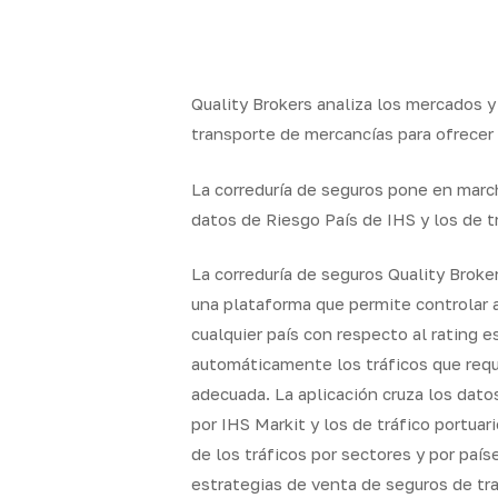
Skip
to
x-
facebook
linkedin
youtube
insta
main
twitter
content
Quality Brokers analiza los mercados y
transporte de mercancías para ofrecer
La correduría de seguros pone en marc
datos de Riesgo País de IHS y los de t
La correduría de seguros Quality Brok
una plataforma que permite controlar a
cualquier país con respecto al rating e
automáticamente los tráficos que requ
adecuada. La aplicación cruza los dato
por IHS Markit y los de tráfico portuar
de los tráficos por sectores y por país
estrategias de venta de seguros de tr