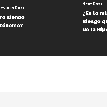
Next Post
revious Post
¿Es lo m
ro siendo
Riesgo q
utónomo?
de la Hi