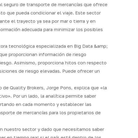
 al seguro de transporte de mercancías que ofrece
to que pueda condicionar el viaje. Este sector
ante el trayecto ya sea por mar o tierra y en
nformación adecuada para minimizar los posibles
tora tecnológica especializada en Big Data &amp;
s que proporcionan información de riesgo
 riesgo. Asimismo, proporciona hitos con respecto
osiciones de riesgo elevadas. Puede ofrecer un
 de Quality Brokers, Jorge Pons, explica que «la
ivo». Por un lado, la analítica permite saber
rtando en cada momento y establecer las
nsporte de mercancías para los propietarios de
n nuestro sector y dado que necesitamos saber
er en tiempo real si el país está dentro de los