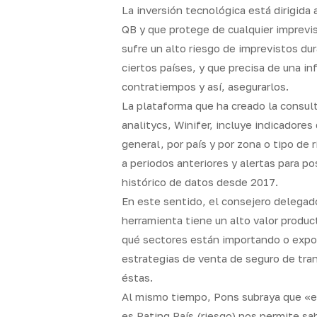
La inversión tecnológica está dirigida
QB y que protege de cualquier imprevis
sufre un alto riesgo de imprevistos dur
ciertos países, y que precisa de una i
contratiempos y así, asegurarlos.
La plataforma que ha creado la consul
analitycs, Winifer, incluye indicadore
general, por país y por zona o tipo de
a periodos anteriores y alertas para p
histórico de datos desde 2017.
En este sentido, el consejero delegado
herramienta tiene un alto valor product
qué sectores están importando o expo
estrategias de venta de seguro de tra
éstas.
Al mismo tiempo, Pons subraya que «e
es Rating País (riesgo) nos permite sab