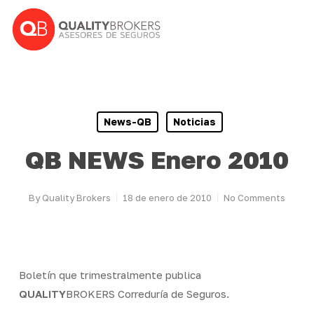
Skip
to
main
content
News-QB
Noticias
QB NEWS Enero 2010
By
Quality Brokers
18 de enero de 2010
No Comments
Boletín que trimestralmente publica
QUALITY
BROKERS Correduría de Seguros.