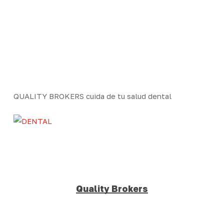
Skip
to
main
content
QUALITY BROKERS cuida de tu salud dental
Quality Brokers